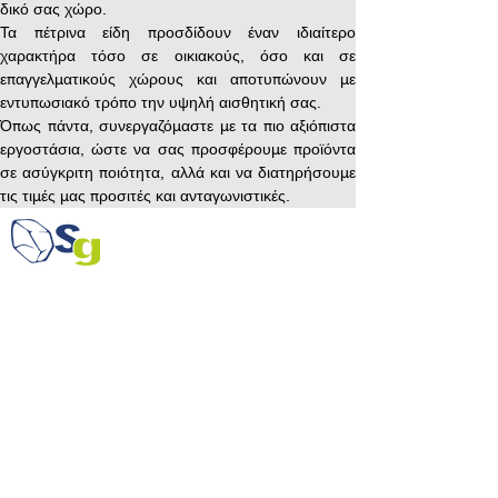
δικό σας χώρο.
Τα πέτρινα είδη προσδίδουν έναν ιδιαίτερο 
χαρακτήρα τόσο σε οικιακούς, όσο και σε 
επαγγελματικούς χώρους και αποτυπώνουν με 
εντυπωσιακό τρόπο την υψηλή αισθητική σας.
Όπως πάντα, συνεργαζόμαστε με τα πιο αξιόπιστα 
εργοστάσια, ώστε να σας προσφέρουμε προϊόντα 
σε ασύγκριτη ποιότητα, αλλά και να διατηρήσουμε 
τις τιμές μας προσιτές και ανταγωνιστικές.
Εμπόριο Φυσικών και Συνθετικών Πετρωμάτων
Εμπόριο Φυσικών και Συνθετικών Πετρωμάτων
Γραφείο: Κορυτσάς 2, 141 21 Νέο Ηράκλειο
Τηλ.
+30 210 28 29 563
Κιν.
+30 6936 701 645
/
+30 6972 225 719
info@stonegenesis.gr