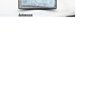
Διάφορα
Εμπόριο Φυσικών και Συνθετικών Πετρωμάτων
Εμπόριο Φυσικών και Συνθετικών Πετρωμάτων
Γραφείο: Κορυτσάς 2, 141 21 Νέο Ηράκλειο
Τηλ.
+30 210 28 29 563
Κιν.
+30 6936 701 645
/
+30 6972 225 719
info@stonegenesis.gr
Κεντρική Αποθήκη: Θέση Ήμερος Τόπος , Ασπρόπυργος
Τηλ.
+30 210 01 08 653