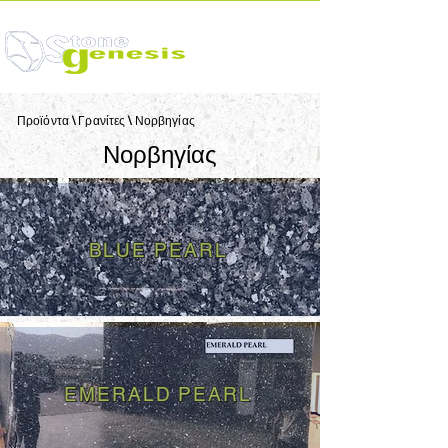
Προϊόντα
\
Γρανίτες
\
Νορβηγίας
Νορβηγίας
BLUE PEARL
EMERALD PEARL