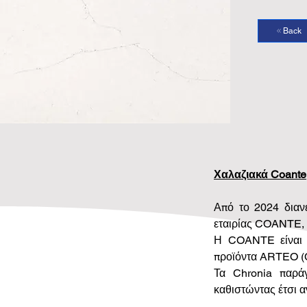
Back
Χαλαζιακά Coante
Από το 2024 διανέ
εταιρίας COANTE, 
Η COANTE είναι α
προϊόντα ARTEO (
Τα Chronia παράγ
καθιστώντας έτσι α