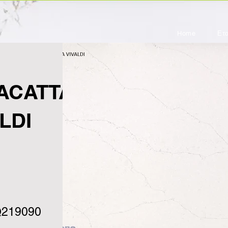
Home
Ετα
ACATTA
LDI
219090