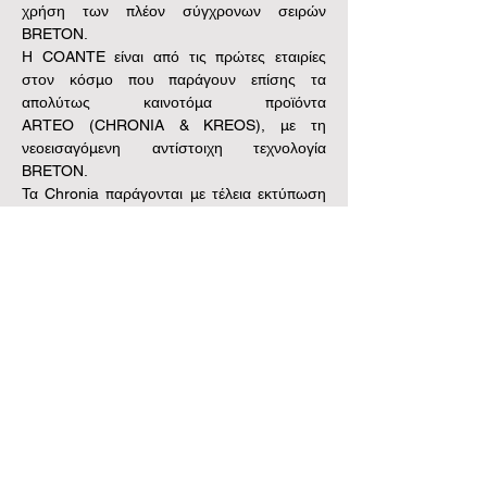
χρήση των πλέον σύγχρονων σειρών 
BRETON.
Η COANTE είναι από τις πρώτες εταιρίες 
στον κόσμο που παράγουν επίσης τα 
απολύτως καινοτόμα προϊόντα 
ARTEO (CHRONIA & KREOS), με τη 
νεοεισαγόμενη αντίστοιχη τεχνολογία 
BRETON.
Τα Chronia παράγονται με τέλεια εκτύπωση 
κάθε είδους φυσικών μοτίβων σε χαλαζιακές 
πλάκες, καθιστώντας έτσι ανεξάντλητη τη 
δυνατότητα παραγωγής οποιουδήποτε 
design, ακόμα και κατά παραγγελία.
Εμπόριο Φυσικών και Συνθετικών Πετρωμάτων
Εμπόριο Φυσικών και Συνθετικών Πετρωμάτων