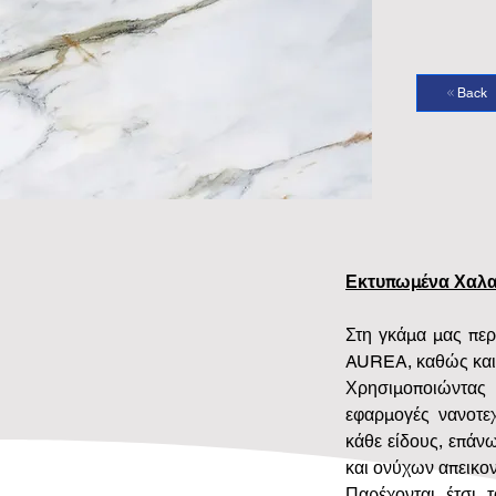
Back
Εκτυπωμένα Χαλαζι
Στη γκάμα μας περι
AUREA, καθώς και
Χρησιμοποιώντας 
εφαρμογές νανοτε
κάθε είδους, επάν
και ονύχων απεικον
Παρέχονται έτσι 