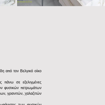
δη από τον Βελγικό οίκο 
 πάνω σε εξελιγμένες 
βων φυσικών πετρωμάτων 
ν, γρανιτών, χαλαζιτών 
εμφάνισης των φυσικών 