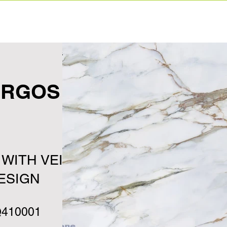
Home
Ετα
RGOS
 WITH VEINS
ESIGN
410001