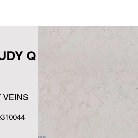
Home
Ετα
UDY Q
 VEINS
310044