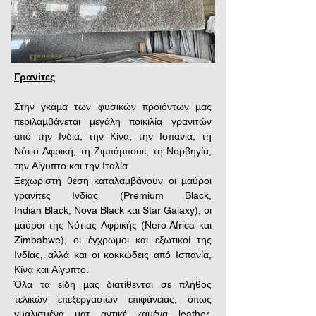
Γρανίτες
Στην γκάμα των φυσικών προϊόντων μας 
περιλαμβάνεται μεγάλη ποικιλία γρανιτών 
από την Ινδία, την Κίνα, την Ισπανία, τη 
Νότιο Αφρική, τη Ζιμπάμπουε, τη Νορβηγία, 
την Αίγυπτο και την Ιταλία.
Ξεχωριστή θέση καταλαμβάνουν οι μαύροι 
γρανίτες Ινδίας (Premium Black, 
Indian Black, Nova Black και Star Galaxy), οι 
μαύροι της Νότιας Αφρικής (Nero Africa και 
Zimbabwe), οι έγχρωμοι και εξωτικοί της 
Ινδίας, αλλά και οι κοκκώδεις από Ισπανία, 
Κίνα και Αίγυπτο.
Όλα τα είδη μας διατίθενται σε πλήθος 
τελικών επεξεργασιών επιφάνειας, όπως 
γυαλισμένα, ματ, αντικέ, καμένα, leather, 