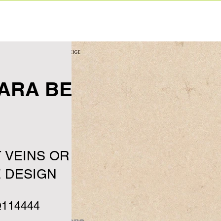
Home
Ετα
ARA BEIGE
 VEINS OR
 DESIGN
114444