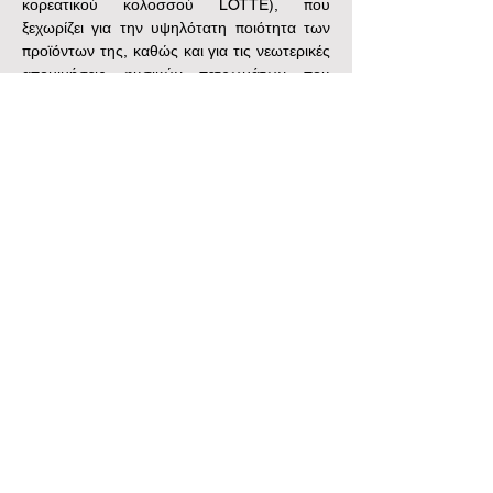
κορεατικού κολοσσού LOTTE), που 
ξεχωρίζει για την υψηλότατη ποιότητα των 
προϊόντων της, καθώς και για τις νεωτερικές 
απομιμήσεις φυσικών πετρωμάτων που 
παράγει.
Εμπόριο Φυσικών και Συνθετικών Πετρωμάτων
Εμπόριο Φυσικών και Συνθετικών Πετρωμάτων
Γραφείο: Κορυτσάς 2, 141 21 Νέο Ηράκλειο
Τηλ.
+30 210 28 29 563
Κιν.
+30 6936 701 645
/
+30 6972 225 719
info@stonegenesis.gr
Κεντρική Αποθήκη: Θέση Ήμερος Τόπος , Ασπρόπυργος
Τηλ.
+30 210 01 08 653