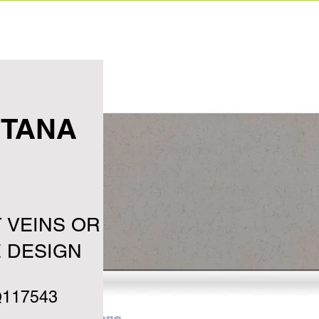
Home
Ετα
TANA
 VEINS OR
 DESIGN
117543