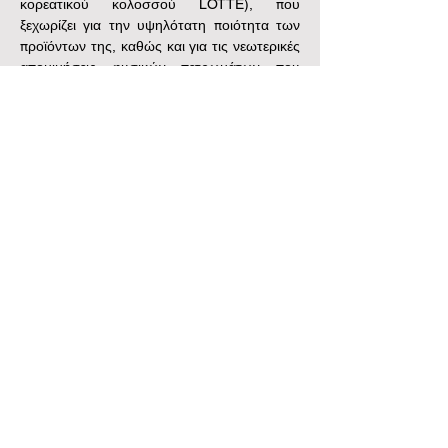
κορεατικού κολοσσού LOTTE), που 
ξεχωρίζει για την υψηλότατη ποιότητα των 
προϊόντων της, καθώς και για τις νεωτερικές 
απομιμήσεις φυσικών πετρωμάτων που 
παράγει.
Εμπόριο Φυσικών και Συνθετικών Πετρωμάτων
Εμπόριο Φυσικών και Συνθετικών Πετρωμάτων
Γραφείο: Κορυτσάς 2, 141 21 Νέο Ηράκλειο
Τηλ.
+30 210 28 29 563
Κιν.
+30 6936 701 645
/
+30 6972 225 719
info@stonegenesis.gr
Κεντρική Αποθήκη: Θέση Ήμερος Τόπος , Ασπρόπυργος
Τηλ.
+30 210 01 08 653